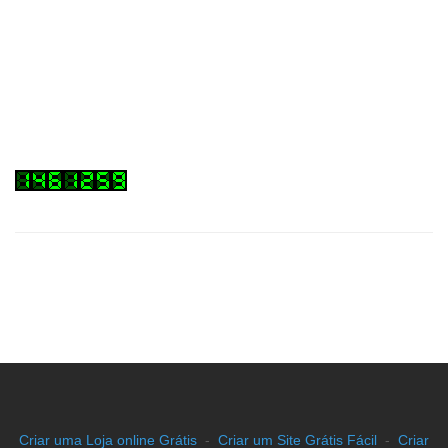
Criar uma Loja online Grátis
-
Criar um Site Grátis Fácil
-
Criar