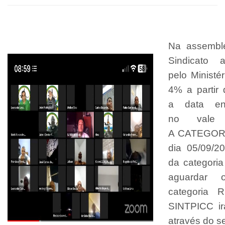
Na assemble
Sindicato
pelo
Ministé
4% a partir
a
data
e
no
val
A
CATEGOR
dia 05/09/2
da categori
aguardar 
categori
SINTPICC ir
através do se